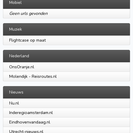
Mobiel
Geen urls gevonden
Muziek
Flightcase op maat
Nederland
OnsOranje.nl
Molendijk - Reisroutes.nl
Nieuws
Nu.nl
Inderegioamsterdam.nl
Eindhovenvandaag.nl
Utrecht-nieuws.nl