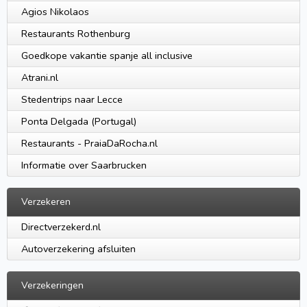
Agios Nikolaos
Restaurants Rothenburg
Goedkope vakantie spanje all inclusive
Atrani.nl
Stedentrips naar Lecce
Ponta Delgada (Portugal)
Restaurants - PraiaDaRocha.nl
Informatie over Saarbrucken
Verzekeren
Directverzekerd.nl
Autoverzekering afsluiten
Verzekeringen