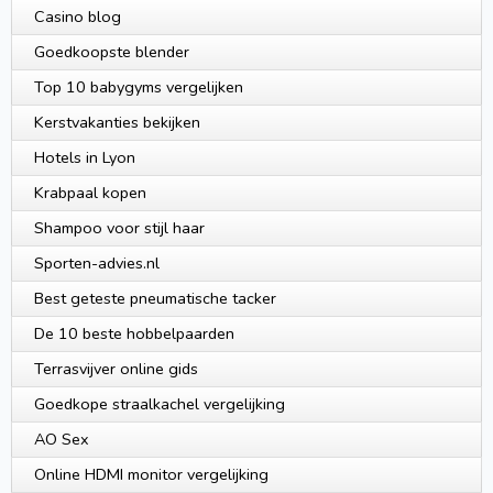
Casino blog
Goedkoopste blender
Top 10 babygyms vergelijken
Kerstvakanties bekijken
Hotels in Lyon
Krabpaal kopen
Shampoo voor stijl haar
Sporten-advies.nl
Best geteste pneumatische tacker
De 10 beste hobbelpaarden
Terrasvijver online gids
Goedkope straalkachel vergelijking
AO Sex
Online HDMI monitor vergelijking