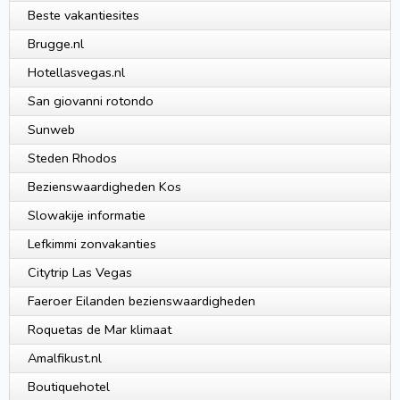
Beste vakantiesites
Brugge.nl
Hotellasvegas.nl
San giovanni rotondo
Sunweb
Steden Rhodos
Bezienswaardigheden Kos
Slowakije informatie
Lefkimmi zonvakanties
Citytrip Las Vegas
Faeroer Eilanden bezienswaardigheden
Roquetas de Mar klimaat
Amalfikust.nl
Boutiquehotel