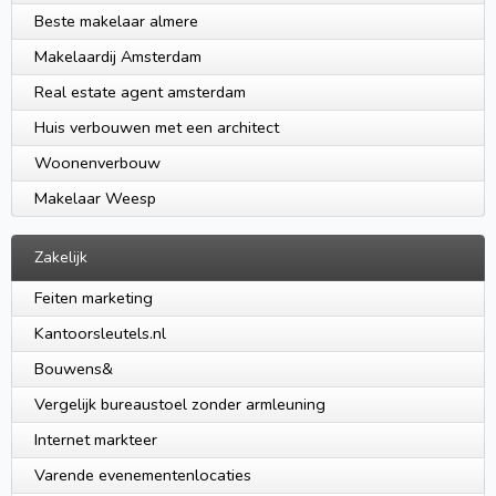
Beste makelaar almere
Makelaardij Amsterdam
Real estate agent amsterdam
Huis verbouwen met een architect
Woonenverbouw
Makelaar Weesp
Zakelijk
Feiten marketing
Kantoorsleutels.nl
Bouwens&
Vergelijk bureaustoel zonder armleuning
Internet markteer
Varende evenementenlocaties