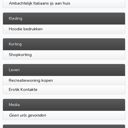
Ambachtelijk Italiaans ijs aan huis
Kleding
Hoodie bedrukken
Korting
Shopkorting
Leven
Recreatiewoning kopen
Erotik Kontakte
Media
Geen urls gevonden