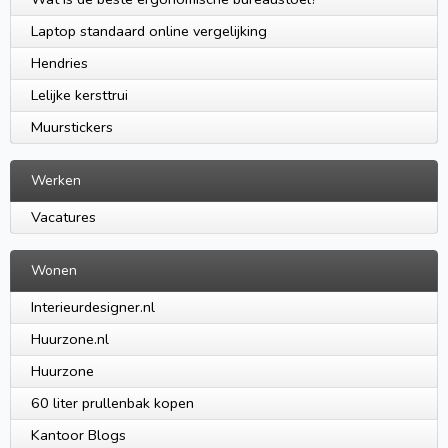
Laptop standaard online vergelijking
Hendries
Lelijke kersttrui
Muurstickers
Werken
Vacatures
Wonen
Interieurdesigner.nl
Huurzone.nl
Huurzone
60 liter prullenbak kopen
Kantoor Blogs