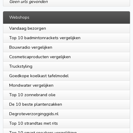
Geen urls gevonden
Webshops
Vandaag bezorgen
Top 10 badmintonrackets vergelijken
Bouwradio vergelijken
Cosmeticaproducten vergelijken
Truckstyling
Goedkope koelkast tafelmodel
Mondwater vergelijken
Top 10 zonnebrand olie
De 10 beste plantenzakken
Degroteverzorginggids.nl
Top 10 strandtas met rits
Top 10 smart speakers vergelijking